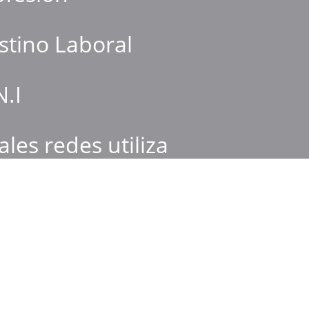
stino Laboral
N.I
ales redes utiliza