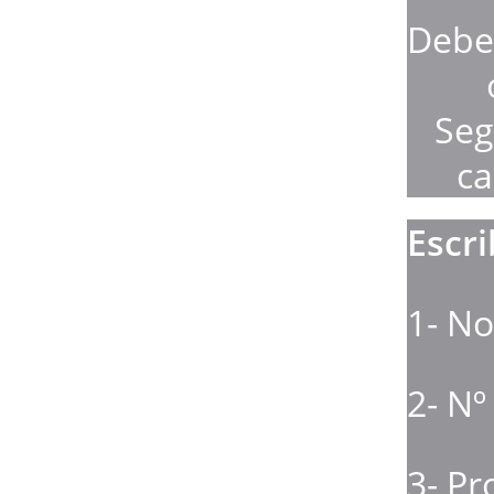
Debes
Seg
ca
Escr
1- N
2- Nº
3- Pr