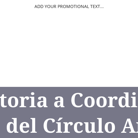
ADD YOUR PROMOTIONAL TEXT...
l Círculo Sgto. Juan Manuel Galarza
23 años capacitando
De
ción para Gobiernos: Provincias, Municipios y Comunas
Soc
Convenio Internacional con DICCAP México
Progra
nacional de Dron de Búsqueda y Rescate de Personas
Curs
Cursos Internacionales Asincrónicos
Cursos de Oficio
C
oria a Coord
del Círculo A