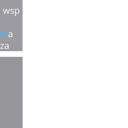
l wsp 
 
34
 a 
rza