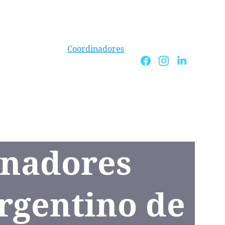
cretos Parlamentarios
Proyectos
ios y Suscriptores
Coordinadores
ma de Alianzas y Colaboraciones
o  de Derecho Animal no humano
urso Ascenso Pol. Sta. Fe
Noticias
inadores 
rgentino de 