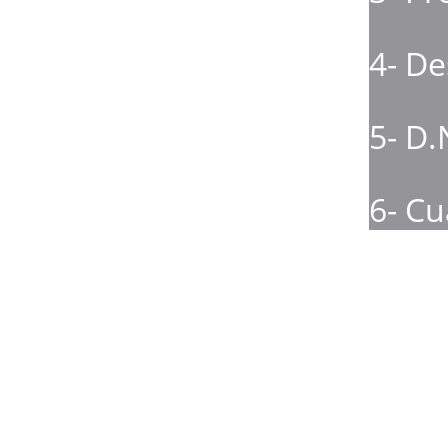
4- De
5- D.
6- Cu